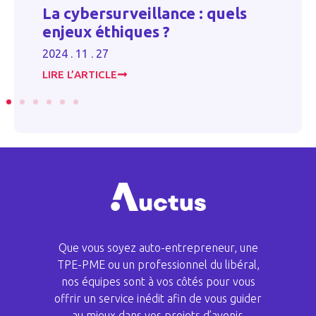
Majo
La cybersurveillance : quels
d’adh
enjeux éthiques ?
dema
2024 . 11 . 27
2024 . 1
LIRE L’ARTICLE
LIRE L’
Que vous soyez auto-entrepreneur, une
TPE-PME ou un professionnel du libéral,
nos équipes sont à vos côtés pour vous
offrir un service inédit afin de vous guider
au mieux dans vos projets d’avenir.