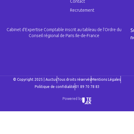
Contact
Recrutement
Cabinet d’Expertise Comptable inscrit au tableau de l’Ordre du
S
Conseil régional de Paris Ile-de-France
n
© Copyright 2025 | Auctus
Tous droits réservés
Mentions Légales
Politique de confidialité
01 89 70 78 83
Powered by