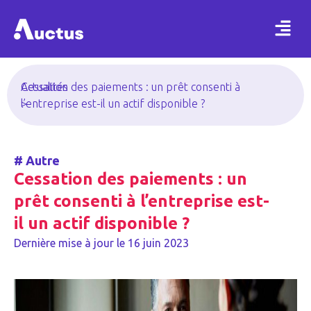
Actualités
Cessation des paiements : un prêt consenti à
>
l’entreprise est-il un actif disponible ?
#
Autre
Cessation des paiements : un
prêt consenti à l’entreprise est-
il un actif disponible ?
Dernière mise à jour le
16 juin 2023