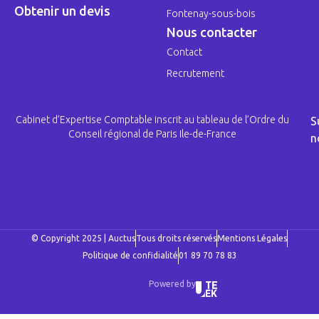
Obtenir un devis
Fontenay-sous-bois
Nous contacter
Contact
Recrutement
Cabinet d’Expertise Comptable inscrit au tableau de l’Ordre du
S
Conseil régional de Paris Ile-de-France
n
© Copyright 2025 | Auctus
Tous droits réservés
Mentions Légales
Politique de confidialité
01 89 70 78 83
Powered by