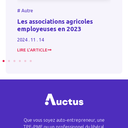
#
Autre
#
Les associations agricoles
C
employeuses en 2023
20
2024 . 11 . 14
LIRE L’ARTICLE
LI
Que vous soyez auto-entrepreneur, une
TPE-PME ou un professionnel du libéral,