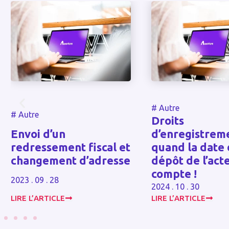
#
Autre
#
Au
Droits
d’enregistrement :
Ab
 fiscal et
quand la date du
ass
d’adresse
dépôt de l’acte
compte !
2023 
2024 . 10 . 30
LIRE L’ARTICLE
LIRE