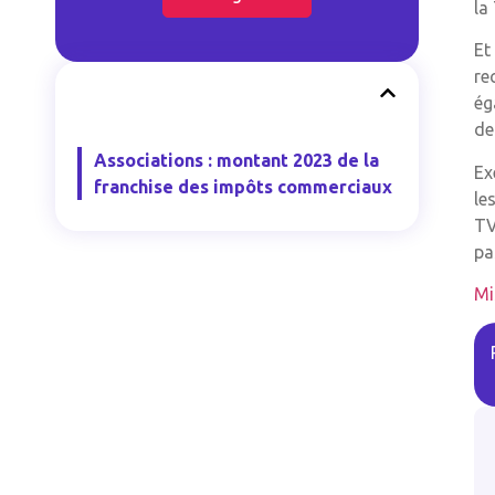
la
Et
re
ég
de
Associations : montant 2023 de la
Ex
franchise des impôts commerciaux
le
TV
pa
Mi