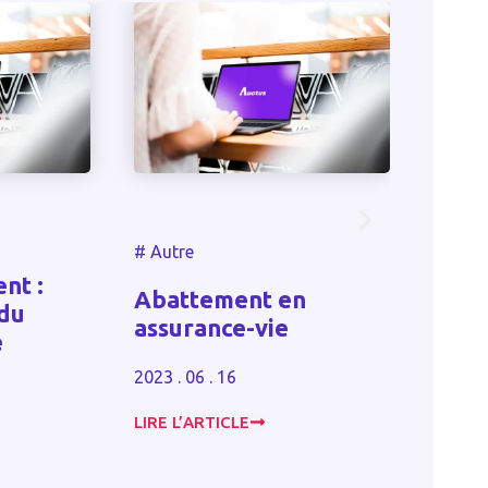
tre
#
Autre
attement en
Crédit immobilier :
urance-vie
s’assurer après 50 a
. 06 . 16
2023 . 06 . 16
 L’ARTICLE
LIRE L’ARTICLE