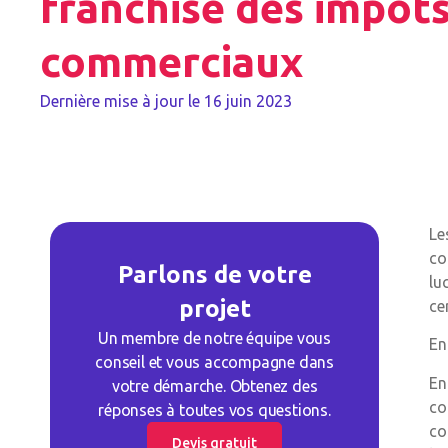
franchise des impôt
commerciaux
Dernière mise à jour le
16 juin 2023
Le
co
Parlons de votre
lu
projet
ce
Un membre de notre équipe vous
En
conseil et vous accompagne dans
En
votre démarche. Obtenez des
co
réponses à toutes vos questions.
co
Devis gratuit