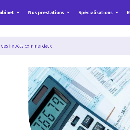
abinet
Nos prestations
Spécialisations
R
se des impôts commerciaux